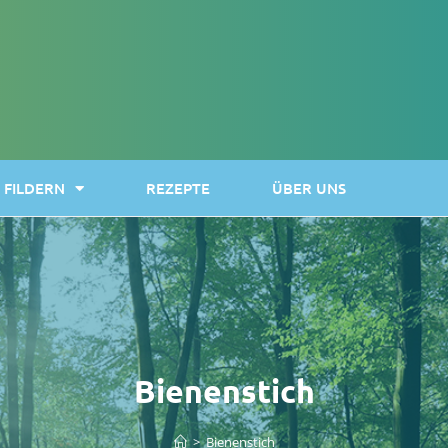
FILDERN
REZEPTE
ÜBER UNS
Bienenstich
>
Bienenstich