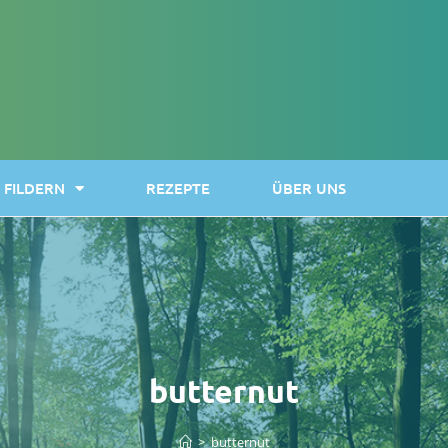
FILDERN
REZEPTE
ÜBER UNS
butternut
>
butternut