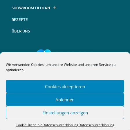
SHOWROOM FILDERN
REZEPTE
ÜBER UNS
Wir verwenden Cookies, um unsere Website und unseren Service zu
optimieren.
Konzeption, Umsetzung und Hosting @
Webdesign
&
Werbeagentur
| nextbrand
Cookies akzeptieren
Ablehnen
Einstellungen anzeigen
Cookie-Richtlinie
Datenschutzerklärung
Datenschutzerklärung