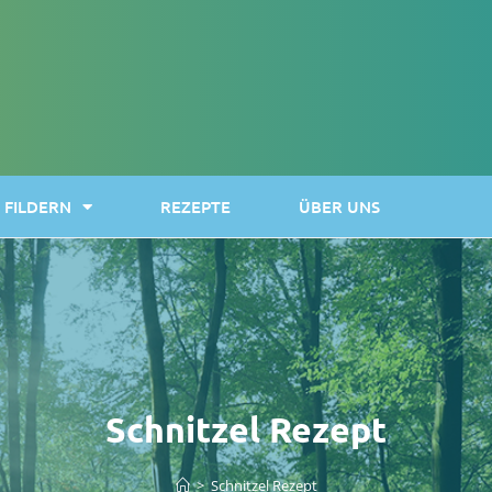
FILDERN
REZEPTE
ÜBER UNS
Schnitzel Rezept
>
Schnitzel Rezept