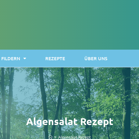
FILDERN
REZEPTE
ÜBER UNS
Algensalat Rezept
>
Algensalat Rezept