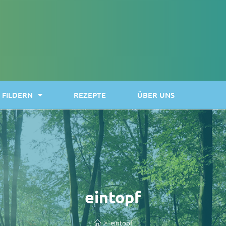
FILDERN
REZEPTE
ÜBER UNS
eintopf
>
eintopf