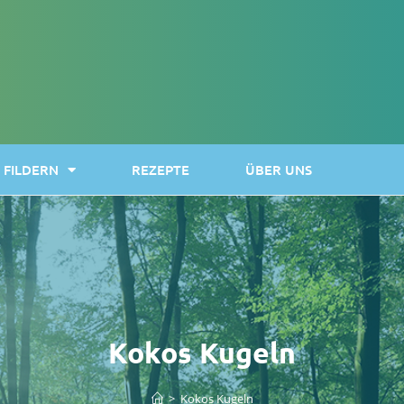
FILDERN
REZEPTE
ÜBER UNS
Kokos Kugeln
>
Kokos Kugeln